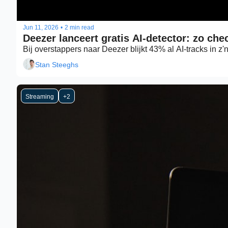
Jun 11, 2026
•
2 min read
Deezer lanceert gratis AI-detector: zo chec
Bij overstappers naar Deezer blijkt 43% al AI-tracks in z'n
Stan Steeghs
Streaming
+2