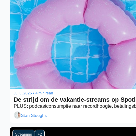
Jul 3, 2026
•
4 min read
PLUS: podcastconsumptie naar recordhoogte, betalings
Stan Steeghs
Streaming
+2