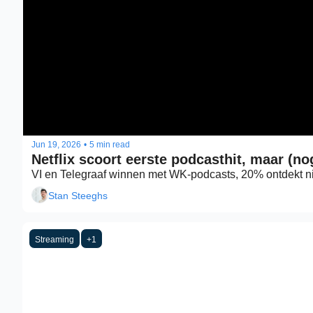
Jun 19, 2026
•
5 min read
Netflix scoort eerste podcasthit, maar (no
Stan Steeghs
Streaming
+1