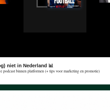
og) niet in Nederland 📊
VI en Telegraaf winnen met WK-podcasts, 20% ontdekt nieuwe podcast binnen platformen (+ tips voor marketing en promotie) 