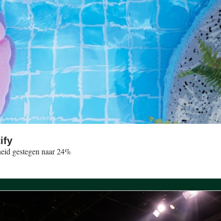
De strijd om de vakantie-streams op Spotify 
heid gestegen naar 24%