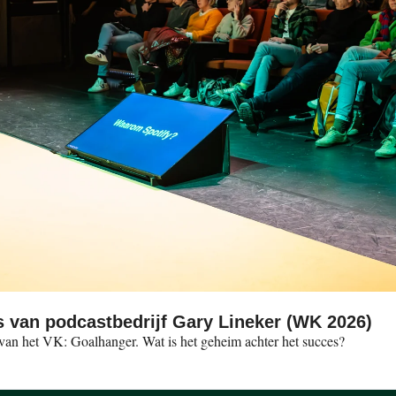
s van podcastbedrijf Gary Lineker (WK 2026)
De Standaard interviewde me over het snelst groeiende bedrijf van het VK: Goalhanger. Wat is het geheim achter het succes? 