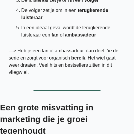
De luisteraar zet je om in een 
volger
De volger zet je om in een
 terugkerende 
luisteraar
In een ideaal geval wordt de terugkerende 
luisteraar een
 fan 
of
 ambassadeur
—> Heb je een fan of ambassadeur, dan deelt ‘ie de 
serie en zorgt voor organisch 
bereik
. Het wiel gaat 
weer draaien. Veel hits en bestsellers zitten in dit 
vliegwiel. 
Een grote misvatting in 
marketing die je groei 
tegenhoudt