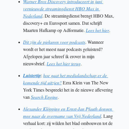
Warner Bros Discovery introduceert in juni 
vernieuwde streamingdienst HBO Max in 
Nederland
. De streamingdienst brengt HBO Max, 
discovery+ en Eurosport samen. Dat schrijft 
Maarten Hafkamp op Adformatie. 
Lees het hier
. 
Dit zijn de piekuren voor podcasts
. Wanneer 
wordt er het meest naar podcasts geluisterd? 
Afgelopen jaar schreef ik erover in mijn 
nieuwsbrief. 
Lees het hier terug
. 
Luistertip
: 
hoe gaat het medialandschap er de 
komende tijd uitzien?
 Ezra Klein van The New 
York Times bespreekt het in de nieuwe aflevering 
van 
Search Engine
. 
Alexander Klöpping en Ernst-Jan Pfauth dongen 
mee naar de overname van Vrij Nederland
. Lang 
verhaal kort: zij wilden het blad ombouwen tot de 