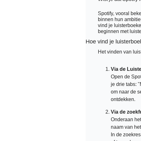
Spotify, vooral bek
binnen hun ambitie
vind je luisterboek
beginnen met luist
Hoe vind je luisterbo
Het vinden van lui
Via de Luist
Open de Spoti
je drie tabs:
om naar de se
ontdekken.
Via de zoekf
Onderaan het 
naam van het l
In de zoekres