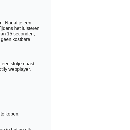
n. Nadat je een 
jdens het luisteren 
van 15 seconden, 
 geen kostbare 
een slotje naast 
ify webplayer. 
 te kopen.
 je het op elk 