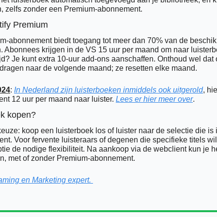
n, zelfs zonder een Premium-abonnement.
tify Premium
m-abonnement biedt toegang tot meer dan 70% van de beschik
. Abonnees krijgen in de VS 15 uur per maand om naar luisterboe
tijd? Je kunt extra 10-uur add-ons aanschaffen. Onthoud wel dat 
dragen naar de volgende maand; ze resetten elke maand.
024
: 
In Nederland zijn luisterboeken inmiddels ook uitgerold
, hi
 12 uur per maand naar luister. 
Lees er hier meer over
. 
ek kopen?
keuze: koop een luisterboek los of luister naar de selectie die is 
 Voor fervente luisteraars of degenen die specifieke titels will
ie de nodige flexibiliteit. Na aankoop via de webclient kun je he
en, met of zonder Premium-abonnement.
aming en Marketing expert. 