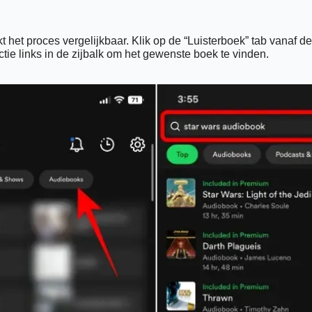
 het proces vergelijkbaar. Klik op de “Luisterboek” tab vanaf de 
tie links in de zijbalk om het gewenste boek te vinden.