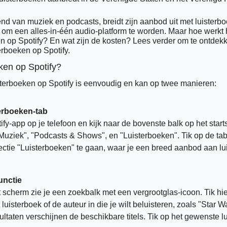
end van muziek en podcasts, breidt zijn aanbod uit met luisterboe
 om een alles-in-één audio-platform te worden. Maar hoe werkt 
en op Spotify? En wat zijn de kosten? Lees verder om te ontdekk
erboeken op Spotify.
eken op Spotify?
sterboeken op Spotify is eenvoudig en kan op twee manieren:
erboeken-tab
fy-app op je telefoon en kijk naar de bovenste balk op het starts
 "Muziek", "Podcasts & Shows", en "Luisterboeken". Tik op de tab
ctie "Luisterboeken" te gaan, waar je een breed aanbod aan lui
unctie
scherm zie je een zoekbalk met een vergrootglas-icoon. Tik hie
uisterboek of de auteur in die je wilt beluisteren, zoals "Star Wa
ultaten verschijnen de beschikbare titels. Tik op het gewenste l