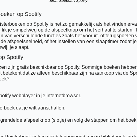
Bron: Beebom / Spotify
boeken op Spotify
isterboeken op Spotify is net zo gemakkelijk als het vinden erva
tik je simpelweg op de afspeelknop om het verhaal te starten. Ti
 van verschillende functies zoals het vooruit- of terugspoelen 
e afspeelsnelheid, of het instellen van een slaaptimer zodat je
erwijl je slaapt.
op Spotify
eken zijn gratis beschikbaar op Spotify. Sommige boeken hebben 
 betekent dat ze alleen beschikbaar zijn na aankoop via de Spot
boek?
otify webplayer in je internetbrowser.
terboek dat je wilt aanschaffen.
rgrendelde afspeelknop (slotje) en volg de stappen om het boek
t luisterboek automatisch toegevoegd aan je bibliotheek, en kun