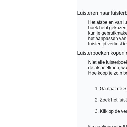
Luisteren naar luister
Het afspelen van lu
boek hebt gekozen, 
kun je gebruikmaken
het aanpassen van d
luistertijd verliest t
Luisterboeken kopen 
Niet alle luisterbo
de afspeelknop, wat
Hoe koop je zo’n 
Ga naar de Sp
Zoek het luis
Klik op de ve
Na aankoop wordt he