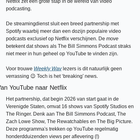
Netflix zet een grote stap in de wereld van video 
podcasting. 
De streamingdienst sluit een breed partnership met 
Spotify waarbij meer dan een dozijn populaire video 
podcasts exclusief op Netflix verschijnen. De 
move
betekent dat shows als The Bill Simmons Podcast straks 
niet meer in hun geheel op YouTube te vinden zijn.
Voor trouwe 
Weekly Wav
 lezers is dit natuurlijk geen 
verrassing 
😉
 Toch is het ‘breaking’ news. 
an YouTube naar Netflix
Het partnership, dat begin 2026 van start gaat in de 
Verenigde Staten, omvat 16 shows van Spotify Studios en 
The Ringer. Denk aan The Bill Simmons Podcast, The 
Zach Lowe Show, The Rewatchables en The Big Picture. 
Deze programma's trekken op YouTube regelmatig 
honderdduizenden views per aflevering (!) 