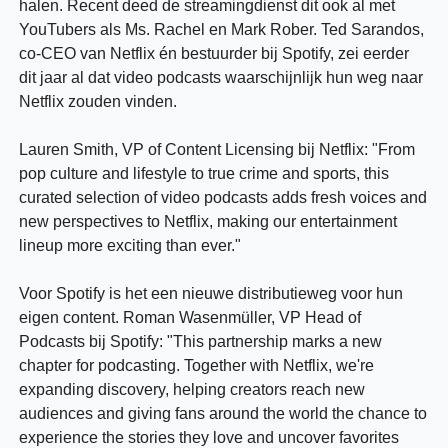
halen. Recent deed de streamingdienst dit ook al met 
YouTubers als Ms. Rachel en Mark Rober. Ted Sarandos, 
co-CEO van Netflix én bestuurder bij Spotify, zei eerder 
dit jaar al dat video podcasts waarschijnlijk hun weg naar 
Netflix zouden vinden.
Lauren Smith, VP of Content Licensing bij Netflix: "From 
pop culture and lifestyle to true crime and sports, this 
curated selection of video podcasts adds fresh voices and 
new perspectives to Netflix, making our entertainment 
lineup more exciting than ever."
Voor Spotify is het een nieuwe distributieweg voor hun 
eigen content. Roman Wasenmüller, VP Head of 
Podcasts bij Spotify: "This partnership marks a new 
chapter for podcasting. Together with Netflix, we're 
expanding discovery, helping creators reach new 
audiences and giving fans around the world the chance to 
experience the stories they love and uncover favorites 