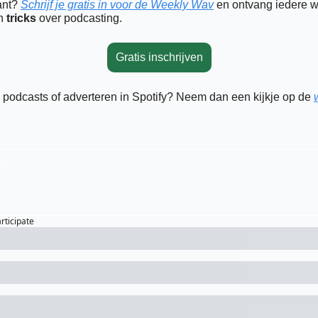
ant? 
Schrijf je gratis in voor de Weekly Wav
 en ontvang iedere w
n
 tricks
 over podcasting.
Gratis inschrijven
n podcasts of adverteren in Spotify? Neem dan een kijkje op de 
articipate