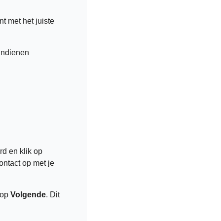
t met het juiste 
indienen
Voer de verificatiecode in die naar het e-mailadres van je RSS-feed is gestuurd en klik op 
ontact op met je 
op 
Volgende
. Dit 