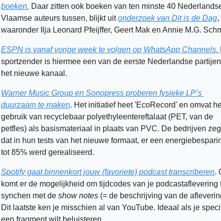
boeken.
 Daar zitten ook boeken van ten minste 40 Nederlandse
Vlaamse auteurs tussen, blijkt uit 
onderzoek van Dit is de Dag
, 
waaronder Ilja Leonard Pfeijffer, Geert Mak en Annie M.G. Schm
ESPN is vanaf vorige week te volgen op WhatsApp Channels. 
sportzender is hiermee een van de eerste Nederlandse partijen
het nieuwe kanaal. 
Warner Music Group en Sonopress proberen fysieke LP’s 
duurzaam te maken
. Het initiatief heet 'EcoRecord' en omvat het
gebruik van recyclebaar polyethyleentereftalaat (PET, van de 
petfles) als basismateriaal in plaats van PVC. De bedrijven zeg
dat in hun tests van het nieuwe formaat, er een energiebesparin
tot 85% werd gerealiseerd.
Spotify gaat binnenkort jouw (favoriete) podcast transcriberen
. 
komt er de mogelijkheid om tijdcodes van je podcastaflevering t
synchen met de 
show notes
 (= de beschrijving van de aflevering
Dit laatste ken je misschien al van YouTube. Ideaal als je specif
een fragment wilt beluisteren.