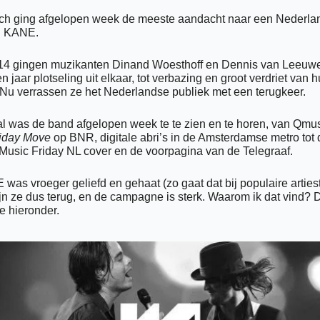
ch ging afgelopen week de meeste aandacht naar een Nederlan
: KANE. 
14 gingen muzikanten Dinand Woesthoff en Dennis van Leeuwe
en jaar plotseling uit elkaar, tot verbazing en groot verdriet van h
 Nu verrassen ze het Nederlandse publiek met een terugkeer.
l was de band afgelopen week te te zien en te horen, van Qmusi
iday Move
 op BNR, digitale abri’s in de Amsterdamse metro tot 
usic Friday NL cover en de voorpagina van de Telegraaf. 
was vroeger geliefd en gehaat (zo gaat dat bij populaire artiest
jn ze dus terug, en de campagne is sterk. Waarom ik dat vind? D
je hieronder. 