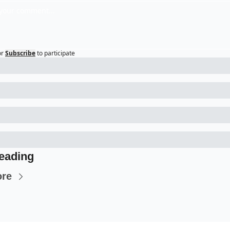
or
Subscribe
to participate
eading
ore