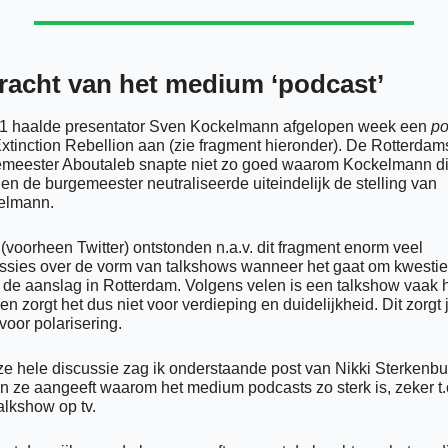
racht van het medium ‘podcast’ 
1 haalde presentator Sven Kockelmann afgelopen week een 
po
xtinction Rebellion aan (zie fragment hieronder). De Rotterdams
meester Aboutaleb snapte niet zo goed waarom Kockelmann dit
en de burgemeester neutraliseerde uiteindelijk de stelling van 
elmann. 
(voorheen Twitter) ontstonden n.a.v. dit fragment enorm veel 
ssies over de vorm van talkshows wanneer het gaat om kwestie
 de aanslag in Rotterdam. Volgens velen is een talkshow vaak h
en zorgt het dus niet voor verdieping en duidelijkheid. Dit zorgt ju
voor polarisering. 
ze hele discussie zag ik onderstaande post van Nikki Sterkenbur
n ze aangeeft waarom het medium podcasts zo sterk is, zeker t.o
alkshow op tv. 