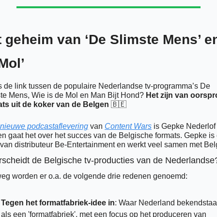
 geheim van ‘De Slimste Mens’ en
Mol’
s de link tussen de populaire Nederlandse tv-programma’s De 
te Mens, Wie is de Mol en Man Bijt Hond? 
Het zijn van oorsp
ts uit de koker van de Belgen
🇧🇪
nieuwe podcastaflevering
 van 
Content Wars
 is Gepke Nederlof 
en gaat het over het succes van de Belgische formats. Gepke is 
van distributeur Be-Entertainment en werkt veel samen met Bel
scheidt de Belgische tv-producties van de Nederlandse
eg worden er o.a. de volgende drie redenen genoemd: 
Tegen het formatfabriek-idee in
: Waar Nederland bekendstaat
als een 'formatfabriek', met een focus op het produceren van 