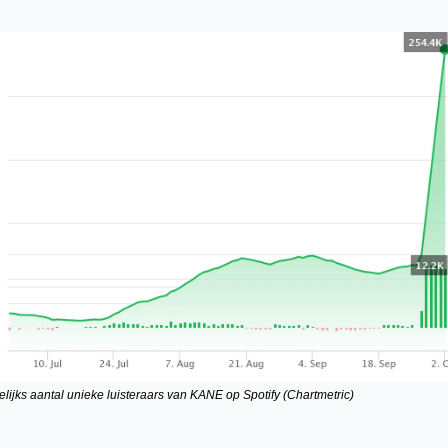
ijks aantal unieke luisteraars van KANE op Spotify (Chartmetric)