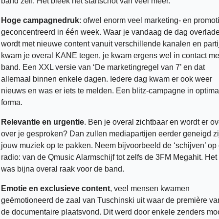
band zelf. Het bleek het startschot van veel meer. 
Hoge campagnedruk
: ofwel enorm veel marketing- en promoti
geconcentreerd in één week. Waar je vandaag de dag overlade
wordt met nieuwe content vanuit verschillende kanalen en partij
kwam je overal KANE tegen, je kwam ergens wel in contact met
band. Een XXL versie van ‘De marketingregel van 7’ en dat 
allemaal binnen enkele dagen. Iedere dag kwam er ook weer 
nieuws en was er iets te melden. Een blitz-campagne in optima 
forma.  
Relevantie en urgentie
. Ben je overal zichtbaar en wordt er ove
over je gesproken? Dan zullen mediapartijen eerder geneigd zij
jouw muziek op te pakken. Neem bijvoorbeeld de ‘schijven’ op 
radio: van de Qmusic Alarmschijf tot zelfs de 3FM Megahit. Het 
was bijna overal raak voor de band. 
Emotie en exclusieve content
, veel mensen kwamen 
geëmotioneerd de zaal van Tuschinski uit waar de première van
de documentaire plaatsvond. Dit werd door enkele zenders mooi