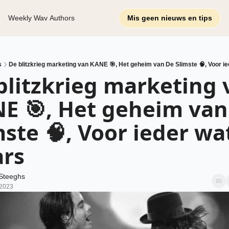
Weekly Wav
Authors
Mis geen nieuws en tips
s
De blitzkrieg marketing van KANE 🎯, Het geheim van De Slimste 🧠, Voor i
blitzkrieg marketing 
E 🎯, Het geheim van 
mste 🧠, Voor ieder wat
rs
Steeghs
 2023