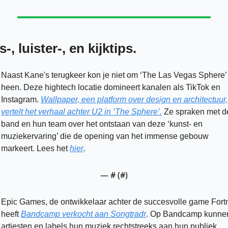
-, luister-, en kijktips.
Naast Kane's terugkeer kon je niet om ‘The Las Vegas Sphere’ 
heen. Deze hightech locatie domineert kanalen als TikTok en 
Instagram. 
Wallpaper, een platform over design en architectuur, 
vertelt het verhaal achter U2 in ‘The Sphere’.
 Ze spraken met de
band en hun team over het ontstaan van deze ‘kunst- en 
muziekervaring’ die de opening van het immense gebouw 
markeert. Lees het 
hier
. 
— #
 (#
)
Epic Games, de ontwikkelaar achter de succesvolle game Fortni
heeft 
Bandcamp verkocht aan Songtradr
. Op Bandcamp kunnen
artiesten en labels hun muziek rechtstreeks aan hun publiek 