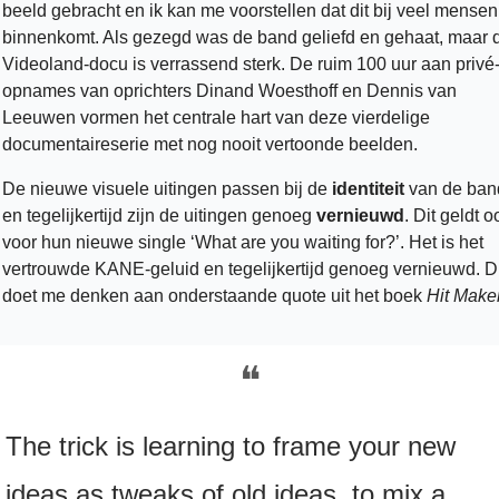
beeld gebracht en ik kan me voorstellen dat dit bij veel mensen 
binnenkomt. Als gezegd was de band geliefd en gehaat, maar d
Videoland-docu is verrassend sterk. De ruim 100 uur aan privé
opnames van oprichters Dinand Woesthoff en Dennis van 
Leeuwen vormen het centrale hart van deze vierdelige 
documentaireserie met nog nooit vertoonde beelden. 
De nieuwe visuele uitingen passen bij de 
identiteit
 van de band
en tegelijkertijd zijn de uitingen genoeg 
vernieuwd
. Dit geldt oo
voor hun nieuwe single ‘What are you waiting for?’. Het is het 
vertrouwde KANE-geluid en tegelijkertijd genoeg vernieuwd. Dit
doet me denken aan onderstaande quote uit het boek 
Hit Make
❝
The trick is learning to frame your new 
ideas as tweaks of old ideas, to mix a 