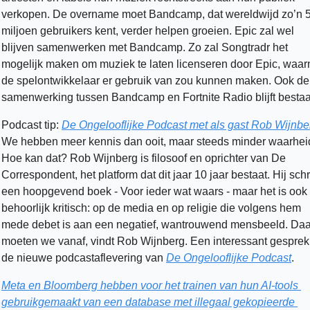
verkopen. De overname moet Bandcamp, dat wereldwijd zo’n 5
miljoen gebruikers kent, verder helpen groeien. Epic zal wel 
blijven samenwerken met Bandcamp. Zo zal Songtradr het 
mogelijk maken om muziek te laten licenseren door Epic, waarn
de spelontwikkelaar er gebruik van zou kunnen maken. Ook de 
samenwerking tussen Bandcamp en Fortnite Radio blijft bestaa
Podcast tip: 
De Ongelooflijke Podcast met als gast Rob Wijnbe
We hebben meer kennis dan ooit, maar steeds minder waarheid
Hoe kan dat? Rob Wijnberg is filosoof en oprichter van De 
Correspondent, het platform dat dit jaar 10 jaar bestaat. Hij schr
een hoopgevend boek - Voor ieder wat waars - maar het is ook 
behoorlijk kritisch: op de media en op religie die volgens hem 
mede debet is aan een negatief, wantrouwend mensbeeld. Daar
moeten we vanaf, vindt Rob Wijnberg. Een interessant gesprek 
de nieuwe podcastaflevering van 
De Ongelooflijke Podcast
. 
Meta en Bloomberg hebben voor het trainen van hun AI-tools 
gebruikgemaakt van een database met illegaal gekopieerde 