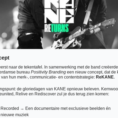
cept 
eerst naar de tekentafel. In samenwerking met de band creëerde 
erdamse bureau 
Positivity Branding
 een nieuw concept, dat de k
 van hun merk-, communicatie- en contentstrategie: 
ReKANE
.  
ngspunt: de gloriedagen van KANE opnieuw beleven. Kernwoo
eunited, Relive en Rediscover zul je dus terug zien komen:
Recorded → Een documentaire met exclusieve beelden én 
nieuwe muziek