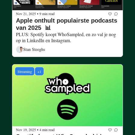
Nov 21, 2025
9 min read
•
Apple onthult populairste podcasts 
van 2025  📊
PLUS: Spotify koopt WhoSampled, en zo val je nog 
op in LinkedIn en Instagram.
Stan Steeghs
Streaming
+1
Nov 19, 2025
4 min read
•