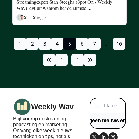
Streamingexpert Stan Steeghs (Spot On / Weekly 
Wav) legt uit waarom het de slimste 
marketingcampagne van het jaar is – en hoe merken 
Stan Steeghs
en makers er strategisch op inspelen.
1
2
3
4
5
6
7
...
16
Weekly Wav
Blijf voorop in streaming, 
Mis geen nieuws en tips
podcasting en marketing. 
Ontvang elke week nieuws, 
technieken en tips, net als 