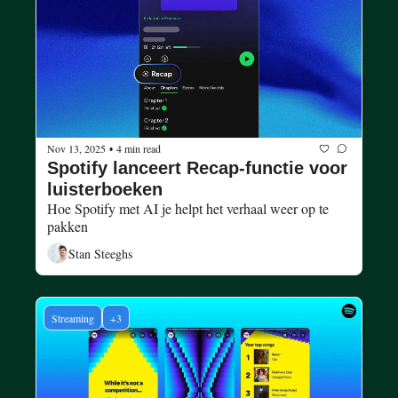
Nov 13, 2025
4 min read
•
Spotify lanceert Recap-functie voor 
luisterboeken 
Hoe Spotify met AI je helpt het verhaal weer op te 
pakken 
Stan Steeghs
Streaming
+3