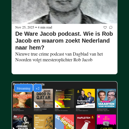
Nov 25, 2025
4 min read
•
De Ware Jacob podcast. Wie is Rob 
Jacob en waarom zoekt Nederland 
naar hem?
Nieuwe true crime podcast van Dagblad van het 
Noorden volgt meesteroplichter Rob Jacob
Streaming
+2