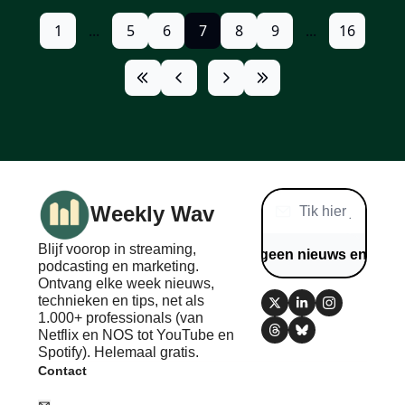
1
...
5
6
7
8
9
...
16
Weekly Wav
Blijf voorop in streaming, 
Mis geen nieuws en tips
podcasting en marketing. 
Ontvang elke week nieuws, 
technieken en tips, net als 
1.000+ professionals (van 
Netflix en NOS tot YouTube en 
Spotify). Helemaal gratis.
Contact