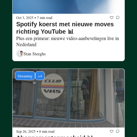
Oct 3, 2025
7 min read
•
Spotify koerst met nieuwe moves 
richting YouTube 📊
Plus een primeur: nieuwe video-aanbevelingen live in 
Nederland
Stan Steeghs
Streaming
+4
Sep 26, 2025
8 min read
•