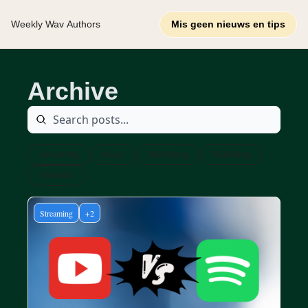
Weekly Wav
Authors
Mis geen nieuws en tips
Archive
Streaming
Music
Marketing
Publishing
Podcasts
Streaming
+2