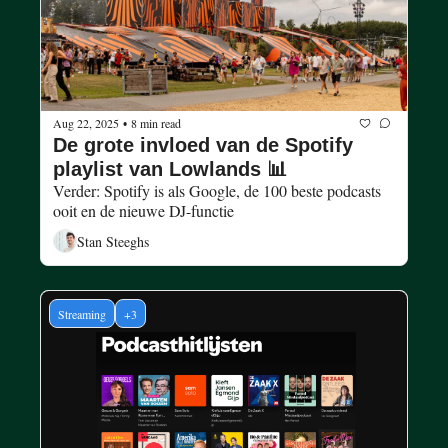
Aug 22, 2025
8 min read
•
De grote invloed van de Spotify 
playlist van Lowlands 📊
Verder: Spotify is als Google, de 100 beste podcasts 
ooit en de nieuwe DJ-functie
Stan Steeghs
Streaming
+3